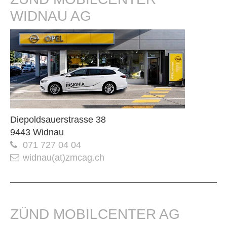
WIDNAU AG
Diepoldsauerstrasse 38
9443 Widnau
071 727 04 04
widnau(at)zmcag.ch
ZÜND MOBILCENTER AG