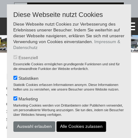
Diese Webseite nutzt Cookies
Diese Webseite nutzt Cookies zur Verbesserung des
Erlebnisses unserer Besucher. Indem Sie weiterhin auf
dieser Webseite navigieren, erklären Sie sich mit unserer
Verwendung von Cookies einverstanden.
Impressum &
Datenschutz
Essenziell
Essenzielle Cookies ermöglichen grundlegende Funktionen und sind für
die einwandfreie Funktion der Website erforderlich.
KONTAKT
Statistiken
Statistik Cookies erfassen Informationen anonym. Diese Informationen
Gerne stehen wir Ihnen mit Rat und Tat zur
helfen uns zu verstehen, wie unsere Besucher unsere Website nutzen.
Verfügung. Haben Sie Fragen oder möchten Sie
Marketing
einen unverbindlichen Beratungstermin? Benutzen
Marketing-Cookies werden von Drittanbietern oder Publishern verwendet,
um personalisierte Werbung anzuzeigen. Sie tun dies, indem sie Besucher
Sie entweder nachfolgendes Kontaktformular,
über Websites hinweg verfolgen.
schreiben Sie uns eine Email oder rufen Sie uns
an.