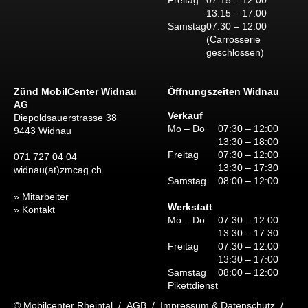
13:15 – 17:00
Samstag
07:30 – 12:00
(Carrosserie
geschlossen)
Zünd MobilCenter Widnau
Öffnungszeiten Widnau
AG
Verkauf
Diepoldsauerstrasse 38
Mo – Do
07:30 – 12:00
9443 Widnau
13:30 – 18:00
Freitag
07:30 – 12:00
071 727 04 04
13:30 – 17:30
widnau(at)zmcag.ch
Samstag
08:00 – 12:00
Mitarbeiter
Werkstatt
Kontakt
Mo – Do
07:30 – 12:00
13:30 – 17:30
Freitag
07:30 – 12:00
13:30 – 17:00
Samstag
08:00 – 12:00
Pikettdienst
© Mobilcenter Rheintal
/
AGB
/
Impressum & Datenschutz
/